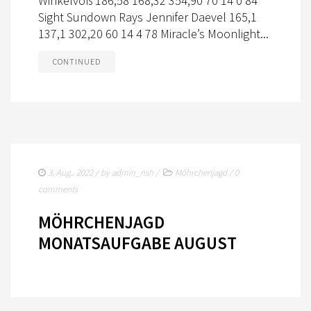
Winkelvoß 186,58 168,32 354,90 70 14 0 84
Sight Sundown Rays Jennifer Daevel 165,1
137,1 302,20 60 14 4 78 Miracle’s Moonlight...
CONTINUED
3. Aug.. 2022
/ by
admin_nsh
/
Möhrchenjagd
/
0
comments
MÖHRCHENJAGD
MONATSAUFGABE AUGUST