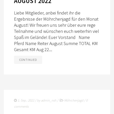
AUGUST 2022
FREIZEIT
Liebe Mitglieder, anbei findet ihr die
HUFSPUREN CHALLENGE
Ergebnisse der Möhrchenjagd für den Monat
August! Wir freuen uns sehr über eure rege
REITZEIT
Teilnahme und wünschen euch weiterhin viel
Spaß im Gelände! Euer Vorstand Name
BREITENSPORT
Pferd Name Reiter August Summe TOTAL KM
KONTAKT
Gesamt KM Aug 22...
IMPRESSUM
CONTINUED
DATENSCHUTZ
SHOP
LOGIN
1. Sep.. 2022
/ by
admin_nsh
/
Möhrchenjagd
/
0
comments