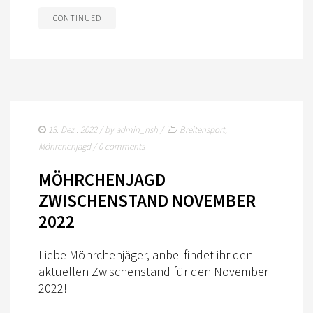
CONTINUED
13. Dez.. 2022
/ by
admin_nsh
/
Breitensport
,
Möhrchenjagd
/
0 comments
MÖHRCHENJAGD
ZWISCHENSTAND NOVEMBER
2022
Liebe Möhrchenjäger, anbei findet ihr den
aktuellen Zwischenstand für den November
2022!