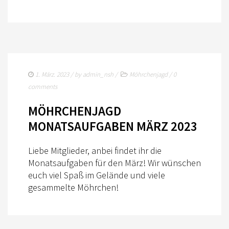
UNSER VORSTAND
UNSERE SPONSOREN
SPONSOREN 2024
SPONSOREN 2023
1. März. 2023
/ by
admin_nsh
/
Möhrchenjagd
/
0
comments
SPONSOREN 2022
MÖHRCHENJAGD
SPONSOREN 2021
MONATSAUFGABEN MÄRZ 2023
SPONSOREN 2019
Liebe Mitglieder, anbei findet ihr die
MITGLIED WERDEN
Monatsaufgaben für den März! Wir wünschen
euch viel Spaß im Gelände und viele
SATZUNG/RECHTSORDNUNG
gesammelte Möhrchen!
TURNIERSPORT
CUP & TROPHY