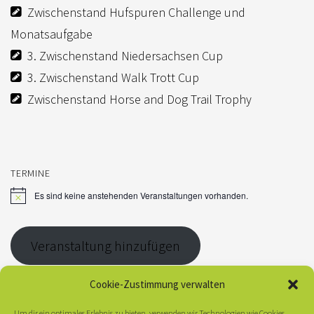
Zwischenstand Hufspuren Challenge und
Monatsaufgabe
3. Zwischenstand Niedersachsen Cup
3. Zwischenstand Walk Trott Cup
Zwischenstand Horse and Dog Trail Trophy
TERMINE
Es sind keine anstehenden Veranstaltungen vorhanden.
H
i
n
w
Veranstaltung hinzufügen
e
i
s
Cookie-Zustimmung verwalten
Um dir ein optimales Erlebnis zu bieten, verwenden wir Technologien wie Cookies,