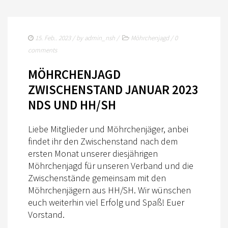
KADER
JUGEND
15. Feb.. 2023
/ by
admin_nsh
/
Möhrchenjagd
/
0
comments
KIDS CLUB
MÖHRCHENJAGD
JUNGPFERDEPROGRAMM
ZWISCHENSTAND JANUAR 2023
TRAINER
NDS UND HH/SH
TURNIERFACHLEUTE
Liebe Mitglieder und Möhrchenjäger, anbei
WESTERNREITEN
findet ihr den Zwischenstand nach dem
ersten Monat unserer diesjährigen
AUSBILDUNG
Möhrchenjagd für unseren Verband und die
Zwischenstände gemeinsam mit den
WESTERN-REITABZEICHEN
Möhrchenjägern aus HH/SH. Wir wünschen
TRAINERAUSBILDUNG
euch weiterhin viel Erfolg und Spaß! Euer
Vorstand.
AUSBILDUNG TURNIERFACHLEUTE