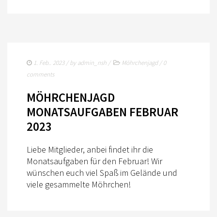
FREIZEIT
HUFSPUREN CHALLENGE
REITZEIT
1. Feb.. 2023
/ by
admin_nsh
/
Möhrchenjagd
/
0
BREITENSPORT
comments
KONTAKT
MÖHRCHENJAGD
MONATSAUFGABEN FEBRUAR
IMPRESSUM
2023
DATENSCHUTZ
Liebe Mitglieder, anbei findet ihr die
SHOP
Monatsaufgaben für den Februar! Wir
LOGIN
wünschen euch viel Spaß im Gelände und
viele gesammelte Möhrchen!