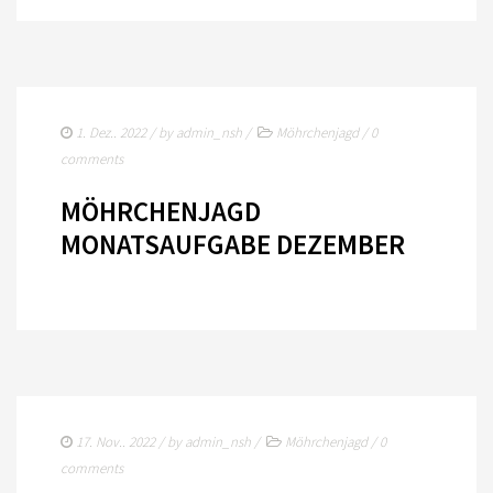
1. Dez.. 2022
/ by
admin_nsh
/
Möhrchenjagd
/
0
comments
MÖHRCHENJAGD
MONATSAUFGABE DEZEMBER
17. Nov.. 2022
/ by
admin_nsh
/
Möhrchenjagd
/
0
comments