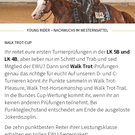
KADER
JUGEND
YOUNG RIDER – NACHWUCHS IM WESTERNSATTEL
KIDS CLUB
WALK TROT-CUP
JUNGPFERDEPROGRAMM
Ihr reitet eure ersten Turnierprüfungen in der
LK 5B und
TRAINER
LK 4B
, aber lieber nur im Schritt und Trab und seid
Mitglied der EWU? Dann sind
Walk Trot
-Prüfungen
TURNIERFACHLEUTE
genau das richtige für euch! Auf unseren D- und C-
Turnieren könnt ihr Punkte sammeln in Walk Trot-
WESTERNREITEN
Pleasure, Walk Trot-Horsemanship und Walk Trot-Trail.
AUSBILDUNG
In die Bundes Cup-Wertung kommt ihr, wenn ihr an
keinen anderen Prüfungen teilnehmt. Bei
WESTERN-REITABZEICHEN
Punktegleichstand entscheidet am Ende die ausgeloste
Jokerdisziplin.
TRAINERAUSBILDUNG
Die zehn punktbesten Reiter ihrer Leistungsklasse
AUSBILDUNG TURNIERFACHLEUTE
erhalten ein tollen EWU-Siegerpaket!