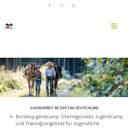
PARALLAX
AKTUELLES
VERANSTALTUNGEN
VERANSTALTUNG HINZUFÜGEN
EWU BLOG
DOWNLOAD
JUGENDARBEIT BEI DER EWU DEUTSCHLAND
WESTERNREITER ONLINE
Bundesjugendcamp: Überregionales Jugendcamp
EWU NDS
und Trainingsangebote für Jugendliche