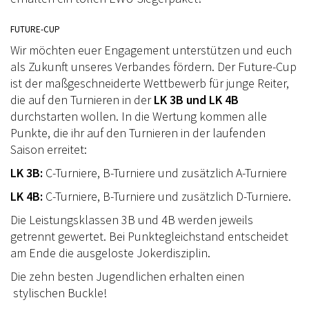
FREIZEIT
FUTURE-CUP
HUFSPUREN CHALLENGE
Wir möchten euer Engagement unterstützen und euch
als Zukunft unseres Verbandes fördern. Der Future-Cup
REITZEIT
ist der maßgeschneiderte Wettbewerb für junge Reiter,
die auf den Turnieren in der
LK 3B und LK 4B
BREITENSPORT
durchstarten wollen. In die Wertung kommen alle
KONTAKT
Punkte, die ihr auf den Turnieren in der laufenden
Saison erreitet:
IMPRESSUM
LK 3B:
C-Turniere, B-Turniere und zusätzlich A-Turniere
DATENSCHUTZ
LK 4B:
C-Turniere, B-Turniere und zusätzlich D-Turniere.
SHOP
Die Leistungsklassen 3B und 4B werden jeweils
getrennt gewertet. Bei Punktegleichstand entscheidet
LOGIN
am Ende die ausgeloste Jokerdisziplin.
Die zehn besten Jugendlichen erhalten einen
stylischen Buckle!