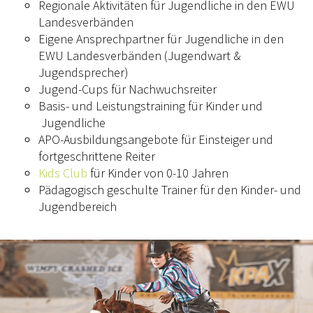
Regionale Aktivitäten für Jugendliche in den EWU
UNSER VORSTAND
Landesverbänden
Eigene Ansprechpartner für Jugendliche in den
UNSERE SPONSOREN
EWU Landesverbänden (Jugendwart &
Jugendsprecher)
SPONSOREN 2024
Jugend-Cups für Nachwuchsreiter
SPONSOREN 2023
Basis- und Leistungstraining für Kinder und
Jugendliche
SPONSOREN 2022
APO-Ausbildungsangebote für Einsteiger und
fortgeschrittene Reiter
SPONSOREN 2021
Kids Club
für Kinder von 0-10 Jahren
SPONSOREN 2019
Pädagogisch geschulte Trainer für den Kinder- und
Jugendbereich
MITGLIED WERDEN
SATZUNG/RECHTSORDNUNG
TURNIERSPORT
CUP & TROPHY