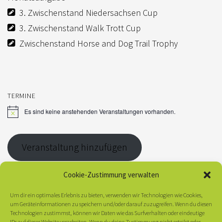
3. Zwischenstand Niedersachsen Cup
3. Zwischenstand Walk Trott Cup
Zwischenstand Horse and Dog Trail Trophy
TERMINE
Es sind keine anstehenden Veranstaltungen vorhanden.
H
i
n
w
Veranstaltung hinzufügen
e
i
s
Cookie-Zustimmung verwalten
Um dir ein optimales Erlebnis zu bieten, verwenden wir Technologien wie Cookies,
KONTAKT
um Geräteinformationen zu speichern und/oder darauf zuzugreifen. Wenn du diesen
Technologien zustimmst, können wir Daten wie das Surfverhalten oder eindeutige
EWU Niedersachsen Hannover e.V.
IDs auf dieser Website verarbeiten. Wenn du deine Zustimmung nicht erteilst oder