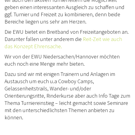
UNSER VORSTAND
geben einen interessanten Ausgleich zu schaffen und
ggf. Turnier und Freizeit zu kombinieren, denn beide
UNSERE SPONSOREN
Bereiche liegen uns sehr am Herzen.
SPONSOREN 2024
Die EWU bietet ein Breitband von Freizeitangeboten an.
Darunter fallen unter anderem die
Reit-Zeit wie auch
SPONSOREN 2023
das Konzept Ehrensache.
SPONSOREN 2022
Wir von der EWU Niedersachen/Hannover möchten
euch noch eine Menge mehr bieten.
SPONSOREN 2021
Dazu sind wir mit einigen Trainern und Anlagen im
SPONSOREN 2019
Austausch um euch u.a Cowboy Camps,
Gelassenheitstrails, Wander- und/oder
MITGLIED WERDEN
Orientierungsritte, Rinderkurse aber auch Info Tage zum
Thema Turniereinstieg – leicht gemacht sowie Seminare
SATZUNG/RECHTSORDNUNG
mit den unterschiedlichsten Themen anbieten zu
können.
TURNIERSPORT
CUP & TROPHY