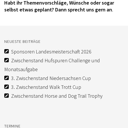
Habt ihr Themenvorschläge, Wünsche oder sogar
KADER
selbst etwas geplant? Dann sprecht uns gern an
.
JUGEND
KIDS CLUB
NEUESTE BEITRÄGE
JUNGPFERDEPROGRAMM
Sponsoren Landesmeisterschaft 2026
TRAINER
Zwischenstand Hufspuren Challenge und
TURNIERFACHLEUTE
Monatsaufgabe
WESTERNREITEN
3. Zwischenstand Niedersachsen Cup
3. Zwischenstand Walk Trott Cup
AUSBILDUNG
Zwischenstand Horse and Dog Trail Trophy
WESTERN-REITABZEICHEN
TRAINERAUSBILDUNG
AUSBILDUNG TURNIERFACHLEUTE
TERMINE