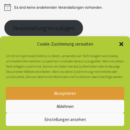
Es sind keine anstehenden Veranstaltungen vorhanden.
FREIZEIT
H
i
n
HUFSPUREN CHALLENGE
w
Veranstaltung hinzufügen
e
REITZEIT
i
s
BREITENSPORT
Cookie-Zustimmung verwalten
KONTAKT
Um dir ein optimales Erlebnis zu bieten, verwenden wir Technologien wie Cookies,
KONTAKT
um Geräteinformationen zu speichern und/oder darauf zuzugreifen. Wenn du diesen
Technologien zustimmst, können wir Daten wie das Surfverhalten oder eindeutige
IMPRESSUM
EWU Niedersachsen Hannover e.V.
IDs auf dieser Website verarbeiten. Wenn du deine Zustimmung nicht erteilst oder
Honerdingen 117A
zurückziehst, können bestimmte Merkmale und Funktionen beeinträchtigt werden.
DATENSCHUTZ
29664 Walsrode
Vertreten durch:
SHOP
Akzeptieren
Ingo Krüger
LOGIN
Mobil: +49 176 61266966
Ablehnen
E-Mail:
kruegeringo@t-online.de
Einstellungen ansehen