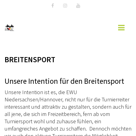
AKTUELLES
BREITENSPORT
VERANSTALTUNGEN
Unsere Intention für den Breitensport
VERANSTALTUNG HINZUFÜGEN
Unsere Intention ist es, die EWU
EWU BLOG
Niedersachsen/Hannover, nicht nur für die Turnierreiter
DOWNLOAD
interessant und attraktiv zu gestalten, sondern auch für
all jene, die sich im Freizeitbereich, fern ab vom
WESTERNREITER ONLINE
Turniersport wohl und zuhause fühlen, ein
umfangreiches Angebot zu schaffen. Dennoch möchten
EWU NDS
wir auch den aktiven Turnierreitern die Möglichkeit